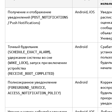
испол
Получение и отображение
Android, iOS
Уведо
уведомлений (
распис
POST_NOTIFICATIONS
оценка
/ Push Notifications)
сообщ
объяв
Универ
Точный будильник
Android
Сраба
(
),
устан
SCHEDULE_EXACT_ALARM
польз
удержание системы во сне
будил
(
), запуск при включении
WAKE_LOCK
начала
устройства
(
)
RECEIVE_BOOT_COMPLETED
Полноэкранное уведомление
Android
Корре
(
,
воспр
FOREGROUND_SERVICE
будиль
)
ACCESS_NOTIFICATION_POLICY
приор
уведо
Чтение и запись событий календаря
Android, iOS
Добавл