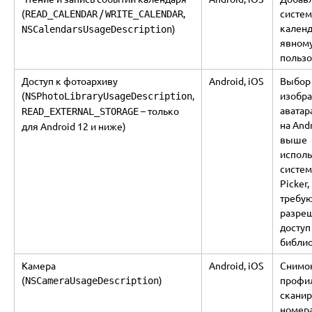
(
/
,
систе
READ_CALENDAR
WRITE_CALENDAR
календ
)
NSCalendarsUsageDescription
явном
пользо
Доступ к фотоархиву
Android, iOS
Выбор
(
,
изобр
NSPhotoLibraryUsageDescription
аватар
– только
READ_EXTERNAL_STORAGE
на Andr
для Android 12 и ниже)
выше
исполь
систем
Picker,
требу
разре
доступ
библи
Камера
Android, iOS
Снимок
(
)
профи
NSCameraUsageDescription
скани
номер