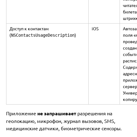
читате
билета
штрих
Доступ к контактам
iOS
Автоз
(
)
поля «
NSContactsUsageDescription
провед
создан
событ
распис
Содер
адресн
прилож
серве
Универ
копиру
Приложение
не запрашивает
разрешения на
геолокацию, микрофон, журнал вызовов, SMS,
медицинские датчики, биометрические сенсоры.